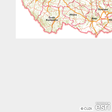
© ČÚZK