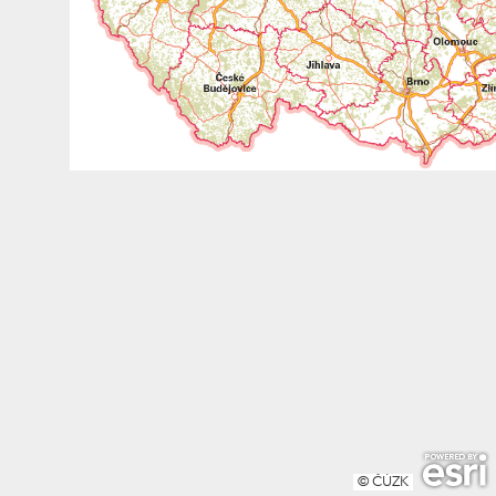
© ČÚZK