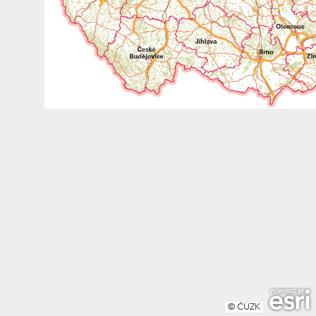
© ČÚZK