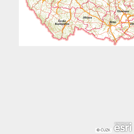
© ČÚZK