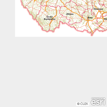
© ČÚZK