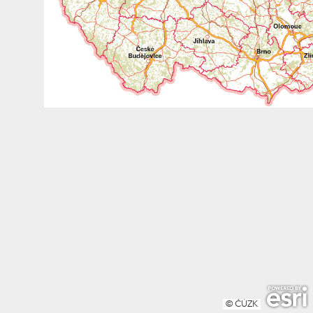
© ČÚZK