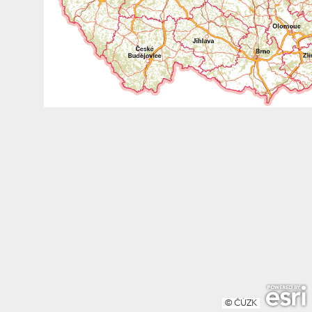
© ČÚZK