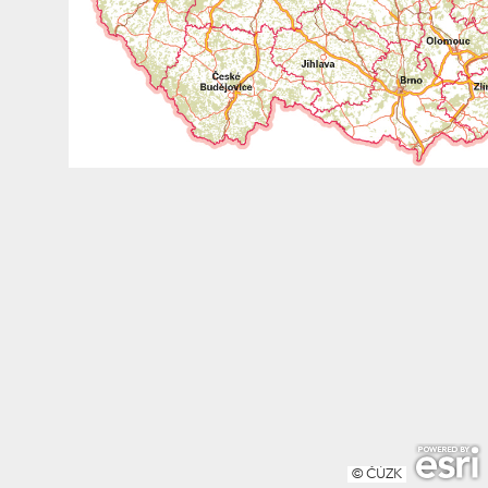
© ČÚZK