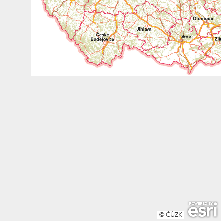
© ČÚZK