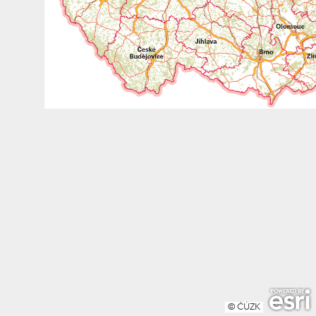
© ČÚZK