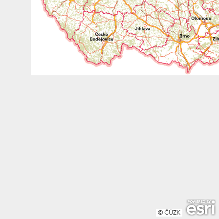
© ČÚZK