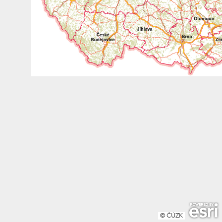
© ČÚZK